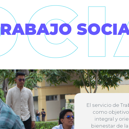
RABAJO SOCI
El servicio de Tr
como objetivo
integral y ori
bienestar de l