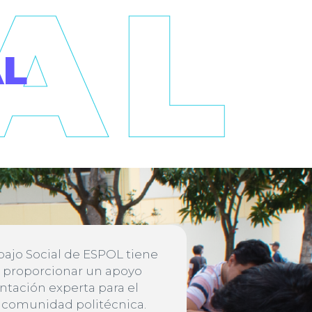
AL
abajo Social de ESPOL tiene
 proporcionar un apoyo
entación experta para el
a comunidad politécnica.