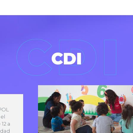
CDI
SPOL
 el
 12 a
idad