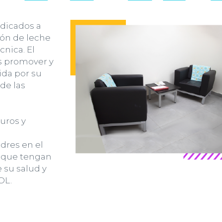
edicados a
ión de leche
nica. El
es promover y
ida por su
 de las
guros y
dres en el
o que tengan
e su salud y
POL.