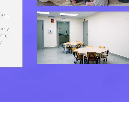
ción
ne y
ntar
y