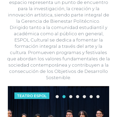
espacio representa un punto de encuentro
para la investigación, la creación y la
innovación artística, siendo parte integral de
la Gerencia de Bienestar Politécnico.
Dirigido tanto a la comunidad estudiantil y
académica como al público en general,
ESPOL Cultural se dedica a fomentar la
formación integral a través del arte y la
cultura. Promueven programas y festivales
que abordan los valores fundamentales de la
sociedad contemporánea y contribuyen a la
consecución de los Objetivos de Desarrollo
Sostenible.
TEATRO ESPOL